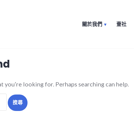
關於我們
壹社
nt
nd
at you’re looking for. Perhaps searching can help.