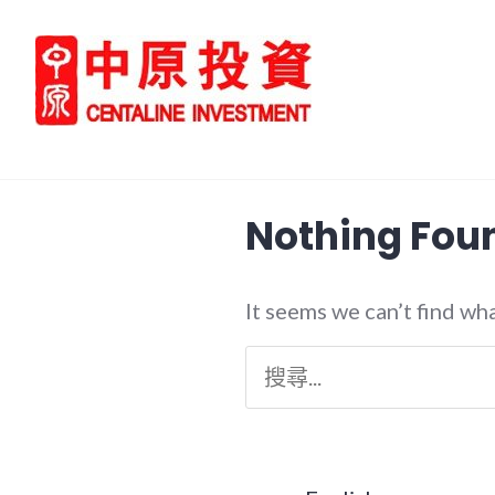
Skip
to
content
中原投資 Centaline Investme
Nothing Fou
It seems we can’t find wh
搜
尋
關
鍵