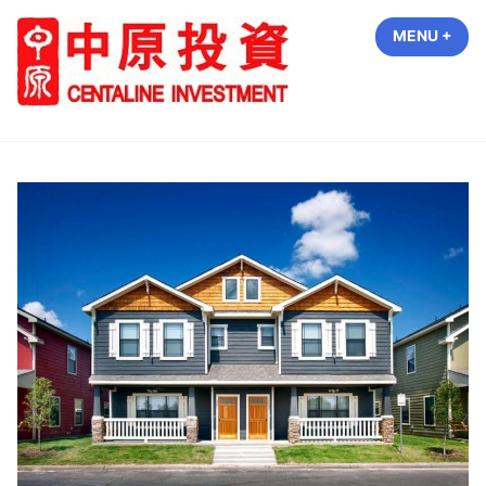
Skip
MENU
+
EXP
COL
to
content
中原投資 Centaline Investment